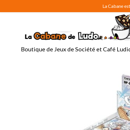
Aller
La Cabane est 
au
contenu
Boutique de Jeux de Société et Café Ludi