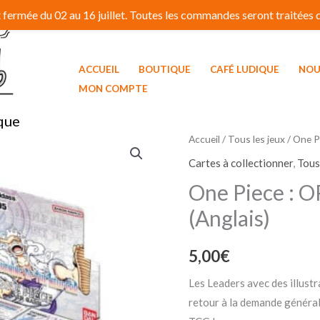
fermée du 02 au 16 juillet. Toutes les commandes seront traitées dé
ACCUEIL
BOUTIQUE
CAFÉ LUDIQUE
NOU
MON COMPTE
que
Accueil
/
Tous les jeux
/ One P
Cartes à collectionner
,
Tous
One Piece : O
(Anglais)
5,00
€
Les Leaders avec des illust
retour à la demande général