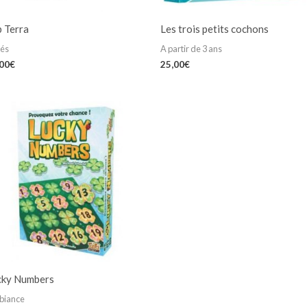
b Terra
Les trois petits cochons
iés
A partir de 3 ans
,00
€
25,00
€
cky Numbers
biance