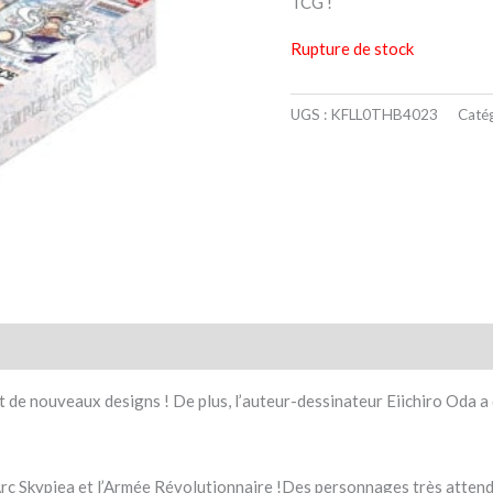
TCG !
Rupture de stock
UGS :
KFLL0THB4023
Catég
taires
Avis (0)
 de nouveaux designs ! De plus, l’auteur-dessinateur Eiichiro Oda a
’Arc Skypiea et l’Armée Révolutionnaire !Des personnages très atten