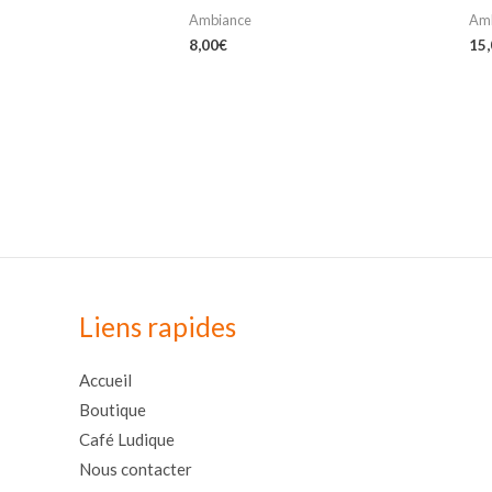
Ambiance
Am
8,00
€
15
Liens rapides
Accueil
Boutique
Café Ludique
Nous contacter