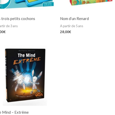
 trois petits cochons
Nom d’un Renard
artir de 3 ans
A partir de 5 ans
,00
€
28,00
€
e Mind – Extrême