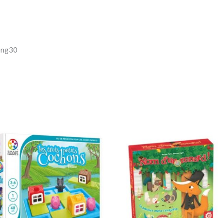
long30