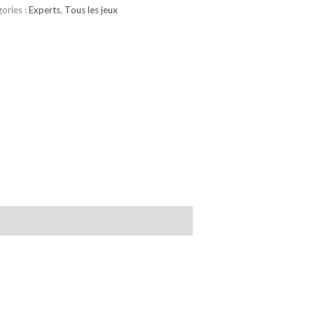
ories :
Experts
,
Tous les jeux