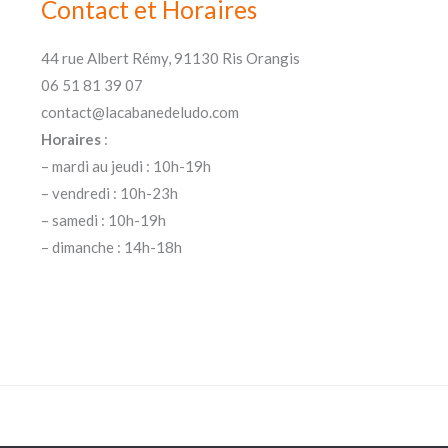
Contact et Horaires
44 rue Albert Rémy, 91130 Ris Orangis
06 51 81 39 07
contact@lacabanedeludo.com
Horaires
:
– mardi au jeudi : 10h-19h
– vendredi : 10h-23h
– samedi : 10h-19h
– dimanche : 14h-18h