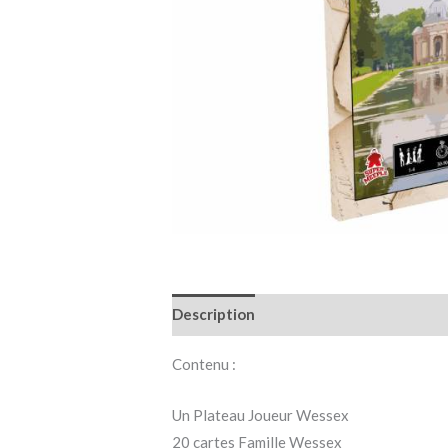
Description
Informations complémen
Contenu :
Un Plateau Joueur Wessex
20 cartes Famille Wessex