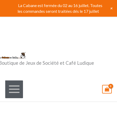
Aller
La Cabane est fermée du 02 au 16 juillet. Toutes
+
au
les commandes seront traitées dés le 17 juillet
contenu
Boutique de Jeux de Société et Café Ludique