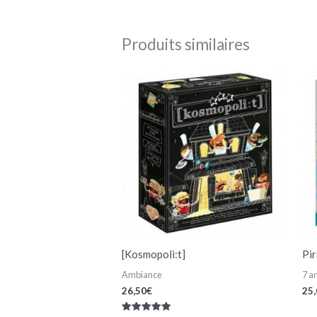
Produits similaires
[Kosmopoli:t]
Pir
Ambiance
7 an
26,50
€
25