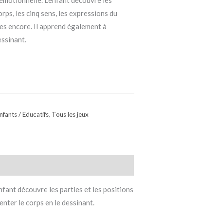
émotionnelle. L’enfant découvre les
orps, les cinq sens, les expressions du
ses encore. Il apprend également à
essinant.
nfants / Educatifs
,
Tous les jeux
fant découvre les parties et les positions
enter le corps en le dessinant.