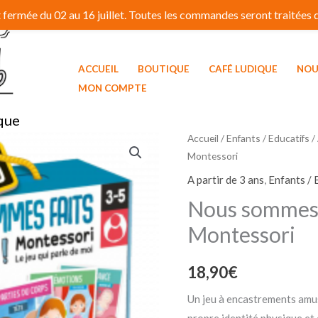
fermée du 02 au 16 juillet. Toutes les commandes seront traitées dé
ACCUEIL
BOUTIQUE
CAFÉ LUDIQUE
NOU
MON COMPTE
que
Accueil
/
Enfants / Educatifs
/
Montessori
A partir de 3 ans
,
Enfants / 
Nous sommes f
Montessori
18,90
€
Un jeu à encastrements amu