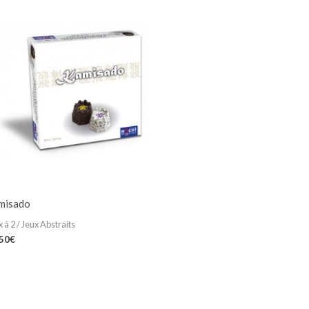
misado
 à 2 / Jeux Abstraits
,50
€