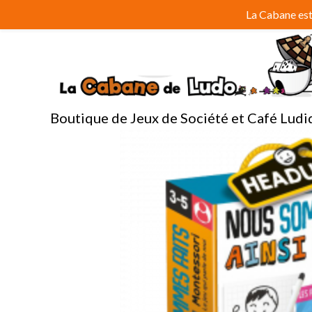
Aller
La Cabane est 
au
contenu
Boutique de Jeux de Société et Café Ludi