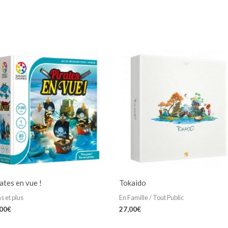
ates en vue !
Tokaido
s et plus
En Famille / Tout Public
,00
€
27,00
€