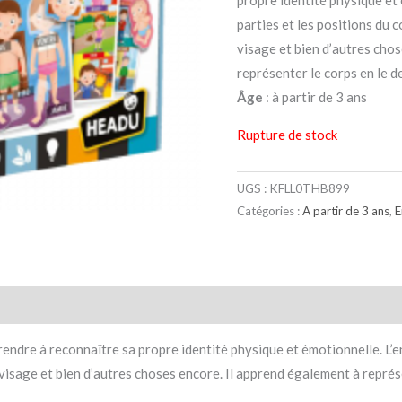
propre identité physique et 
parties et les positions du c
visage et bien d’autres cho
représenter le corps en le d
Âge
: à partir de 3 ans
Rupture de stock
UGS :
KFLL0THB899
Catégories :
A partir de 3 ans
,
E
taires
Avis (0)
ndre à reconnaître sa propre identité physique et émotionnelle. L’en
u visage et bien d’autres choses encore. Il apprend également à représ