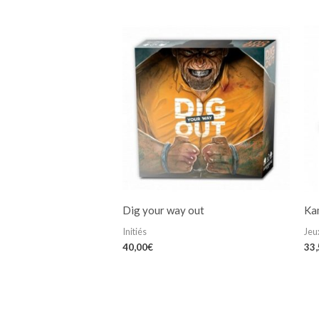
Note
5.00
sur 5
Dig your way out
Ka
Initiés
Jeux
40,00
€
33