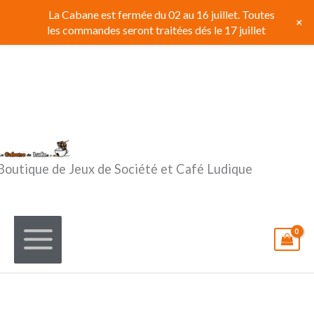
Aller
La Cabane est fermée du 02 au 16 juillet. Toutes
+
au
les commandes seront traitées dés le 17 juillet
contenu
Boutique de Jeux de Société et Café Ludique