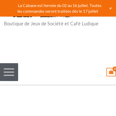
Aller
La Cabane est fermée du 02 au 16 juillet. Toutes
+
au
les commandes seront traitées dés le 17 juillet
contenu
Boutique de Jeux de Société et Café Ludique