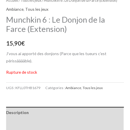
Accueil
/
Tous les jeux
/ Munchkin 6 : Le Donjon de la Farce (Extension)
Ambiance
,
Tous les jeux
Munchkin 6 : Le Donjon de la
Farce (Extension)
15,90
€
J’vous ai apporté des donjons (Parce que les tueurs c’est
périssââââble).
Rupture de stock
UGS :
KFLL0THB1679
Catégories :
Ambiance
,
Tous les jeux
Description
Informations complémentaires