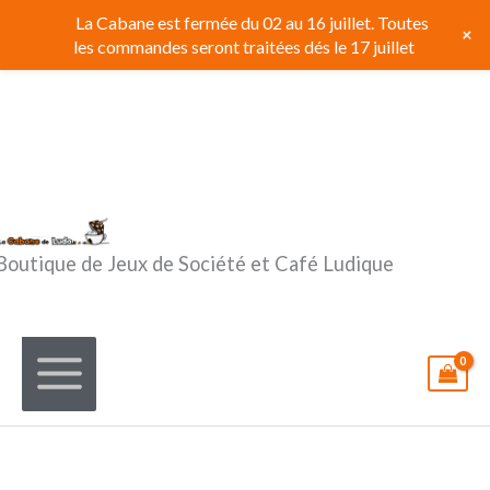
Aller
La Cabane est fermée du 02 au 16 juillet. Toutes
+
au
les commandes seront traitées dés le 17 juillet
contenu
Boutique de Jeux de Société et Café Ludique