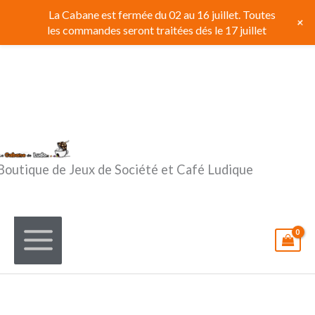
Aller
La Cabane est fermée du 02 au 16 juillet. Toutes
+
au
les commandes seront traitées dés le 17 juillet
contenu
Boutique de Jeux de Société et Café Ludique