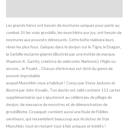
Informations complémentaires
Avis (0)
Les grands héros ont besoin de montures uniques pour partir au
combat. Et les vrais grosbills, les munchkins pur jus, ont besoin de
montures aux pouvoirs démesurés. Cette boîte réalisera leurs
rêves les plus fous. Galopez dans le donjon sur le Tigre, le Dragon,
la Gerbille mutante géante (illustrée par une invitée de marque,
Shaenon K. Garrity, créatrice du webcomic Narbonic), l’Aigle ou
encore… le Poulet… Chacun d’entre eux est doté du genre de
pouvoir improbable
auquel Munchkin vous a habitué ! Conçu par Steve Jackson et
illustré par John Kovalic, Ton destin est sellé contient 112 cartes
supplémentaires qui s’ajouteront au célèbre jeu de pillage de
donjon, de massacre de monstres et de démonstration de
grosbillisme. Ce paquet contient aussi une foule de Fidèles
serviteurs, qui ressemblent beaucoup aux Acolytes de Star
Munchkin, tout en restant tout à fait uniques et inédits !