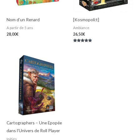
Nom d’un Renard
[Kosmopoli:t]
A partir de 5 ans
Ambiance
28,00
€
26,50
€
Note
5.00
sur 5
Cartographers – Une Epopée
dans l’Univers de Roll Player
Initiés