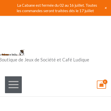
Aller
La Cabane est fermée du 02 au 16 juillet. Toutes
+
au
les commandes seront traitées dés le 17 juillet
contenu
Boutique de Jeux de Société et Café Ludique