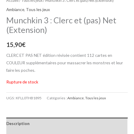
Accueil
/
Tous les jeux
/ Munchkin 3 : Clerc et (pas) Net (Extension)
Ambiance
,
Tous les jeux
Munchkin 3 : Clerc et (pas) Net
(Extension)
15,90
€
CLERC ET PAS NET édition révisée contient 112 cartes en
COULEUR supplémentaires pour massacrer les monstres et leur
faire les poches.
Rupture de stock
UGS :
KFLL0THB1895
Catégories :
Ambiance
,
Tous les jeux
Description