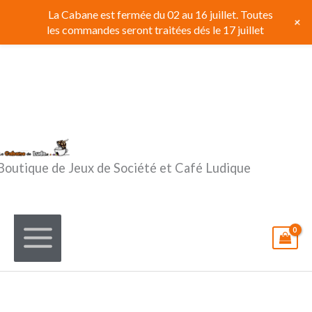
Aller
La Cabane est fermée du 02 au 16 juillet. Toutes
+
au
les commandes seront traitées dés le 17 juillet
contenu
Boutique de Jeux de Société et Café Ludique