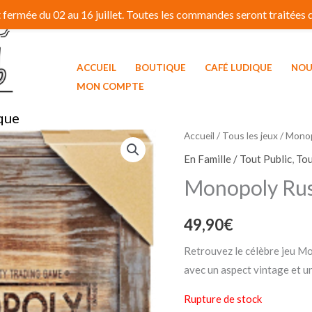
fermée du 02 au 16 juillet. Toutes les commandes seront traitées dé
ACCUEIL
BOUTIQUE
CAFÉ LUDIQUE
NOU
MON COMPTE
que
Accueil
/
Tous les jeux
/ Monop
En Famille / Tout Public
,
Tou
Monopoly Rus
49,90
€
Retrouvez le célèbre jeu Mo
avec un aspect vintage et un
Rupture de stock