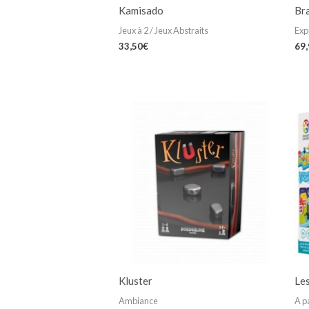
Kamisado
Br
Jeux à 2 / Jeux Abstraits
Exp
33,50
€
69
Kluster
Les
Ambiance
A p