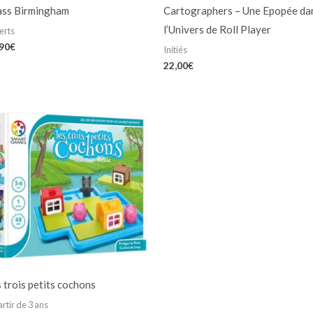
ass Birmingham
Cartographers – Une Epopée da
l’Univers de Roll Player
erts
,90
€
Initiés
22,00
€
 trois petits cochons
artir de 3 ans