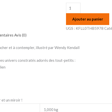
Ajouter au panier
UGS :
KFLL0THB5978
Caté
entaires
Avis (0)
oucher et à contempler, illustré par Wendy Kendall
es univers constratés adorés des tout-petits :
dien
et un miroir !
1,000 kg