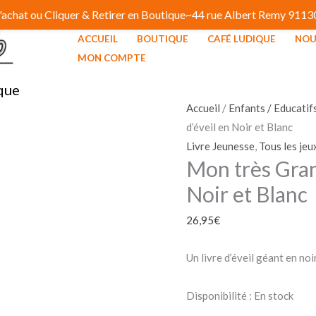
 d'achat ou Cliquer & Retirer en Boutique~44 rue Albert Remy 91
ACCUEIL
BOUTIQUE
CAFÉ LUDIQUE
NOU
quantité
MON COMPTE
de
que
Mon
très
Accueil
/
Enfants / Educatif
Grand
d’éveil en Noir et Blanc
Livre
Livre Jeunesse
,
Tous les jeu
Mon très Gran
d'éveil
en
Noir et Blanc
Noir
26,95
€
et
Blanc
Un livre d’éveil géant en no
Disponibilité :
En stock