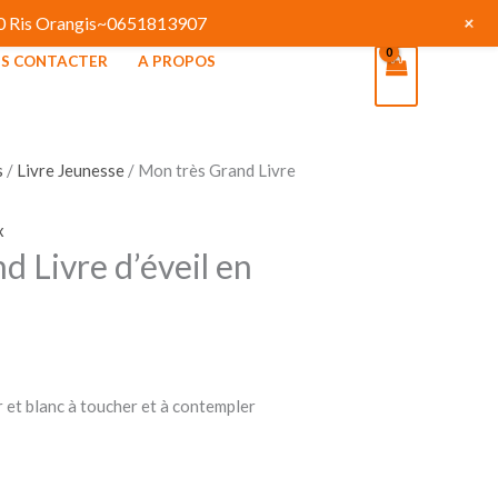
+
130 Ris Orangis~0651813907
S CONTACTER
A PROPOS
s
/
Livre Jeunesse
/ Mon très Grand Livre
x
d Livre d’éveil en
ir et blanc à toucher et à contempler