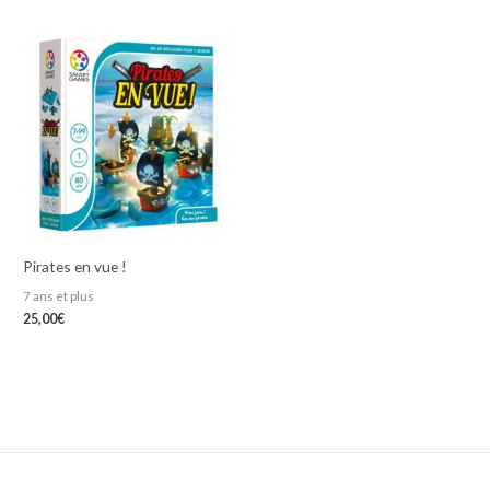
5.00
sur 5
Pirates en vue !
7 ans et plus
25,00
€