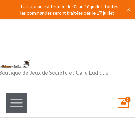
Aller
La Cabane est fermée du 02 au 16 juillet. Toutes
+
au
les commandes seront traitées dés le 17 juillet
contenu
Boutique de Jeux de Société et Café Ludique