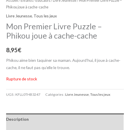
Accueil
/
Enfants / Educatifs
/
Livre Jeunesse
/ Mon Premier Livre Puzzle –
Phikou joue à cache-cache
Livre Jeunesse
,
Tous les jeux
Mon Premier Livre Puzzle –
Phikou joue à cache-cache
8,95
€
Phikou aime bien taquiner sa maman. Aujourd’hui, il joue à cache-
cache, il ne faut pas qu’elle le trouve.
Rupture de stock
UGS :
KFLL0THB3247
Catégories :
Livre Jeunesse
,
Tous les jeux
Description