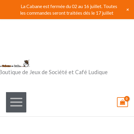
Aller
La Cabane est fermée du 02 au 16 juillet. Toutes
+
au
les commandes seront traitées dés le 17 juillet
contenu
Boutique de Jeux de Société et Café Ludique