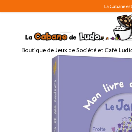
Aller
La Cabane est 
au
contenu
Boutique de Jeux de Société et Café Ludi