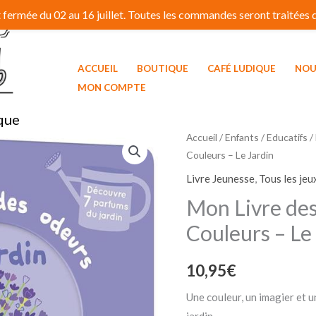
fermée du 02 au 16 juillet. Toutes les commandes seront traitées dé
ACCUEIL
BOUTIQUE
CAFÉ LUDIQUE
NOU
MON COMPTE
que
quantité
Accueil
/
Enfants / Educatifs
/
Couleurs – Le Jardin
de
Mon
Livre Jeunesse
,
Tous les jeu
Livre
Mon Livre des
des
Couleurs – Le
Odeurs
et
10,95
€
des
Couleurs
Une couleur, un imagier et 
-