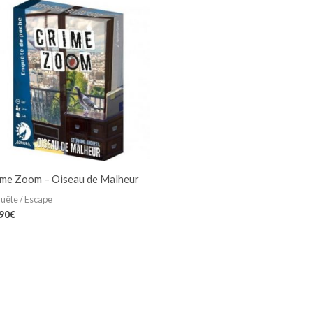
ime Zoom – Oiseau de Malheur
uête / Escape
,90
€