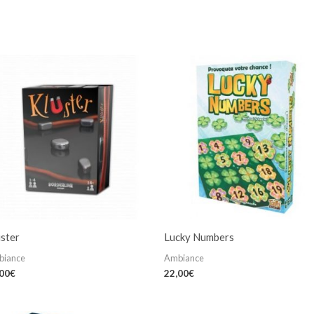
uster
Lucky Numbers
biance
Ambiance
,00
€
22,00
€