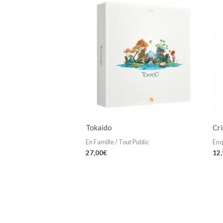
Tokaido
Cr
En Famille / Tout Public
Enq
27,00
€
12