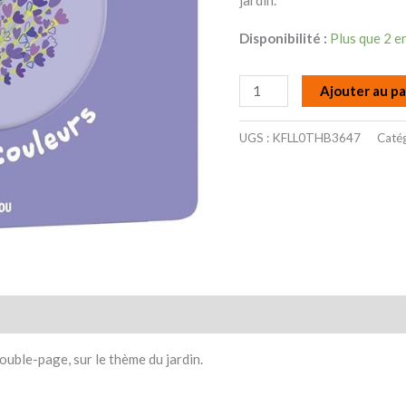
jardin.
Le
Disponibilité :
Plus que 2 e
Jardin
Ajouter au pa
UGS :
KFLL0THB3647
Catég
taires
Avis (0)
ouble-page, sur le thème du jardin.