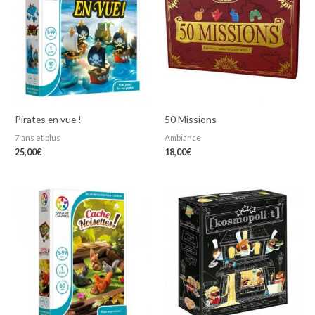
Pirates en vue !
50 Missions
7 ans et plus
Ambiance
25,00
€
18,00
€