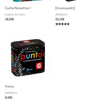
Cache Noisettes !
[Kosmopoli:t]
A partir de 6 ans
Ambiance
18,00
€
26,50
€
Note
5.00
sur 5
Punto
Ambiance
8,00
€