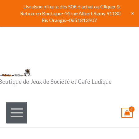
Aller
Livraison offerte dés 50€ d'achat ou Cliquer &
au
+
Retirer en Boutique~44 rue Albert Remy 91130
contenu
Ris Orangis~0651813907
Boutique de Jeux de Société et Café Ludique