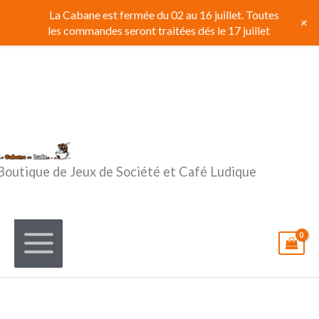
Aller
La Cabane est fermée du 02 au 16 juillet. Toutes
+
au
les commandes seront traitées dés le 17 juillet
contenu
Boutique de Jeux de Société et Café Ludique