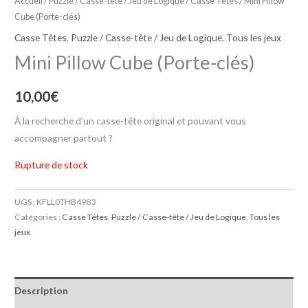
Accueil
/
Puzzle / Casse-tête / Jeu de Logique
/
Casse Têtes
/ Mini Pillow
Cube (Porte-clés)
Casse Têtes
,
Puzzle / Casse-tête / Jeu de Logique
,
Tous les jeux
Mini Pillow Cube (Porte-clés)
10,00
€
À la recherche d’un casse-tête original et pouvant vous
accompagner partout ?
Rupture de stock
UGS :
KFLL0THB4983
Catégories :
Casse Têtes
,
Puzzle / Casse-tête / Jeu de Logique
,
Tous les
jeux
Description