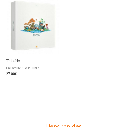
Tokaido
En Famille / Tout Public
27,00
€
Liens rapides