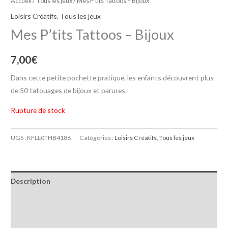
Accueil
/
Tous les jeux
/ Mes P’tits Tattoos – Bijoux
Loisirs Créatifs
,
Tous les jeux
Mes P’tits Tattoos – Bijoux
7,00
€
Dans cette petite pochette pratique, les enfants découvrent plus
de 50 tatouages de bijoux et parures.
Rupture de stock
UGS :
KFLL0THB4186
Catégories :
Loisirs Créatifs
,
Tous les jeux
Description
Informations complémentaires
Avis (0)