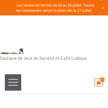
Aller
La Cabane est fermée du 02 au 16 juillet. Toutes
+
au
les commandes seront traitées dés le 17 juillet
contenu
Boutique de Jeux de Société et Café Ludique