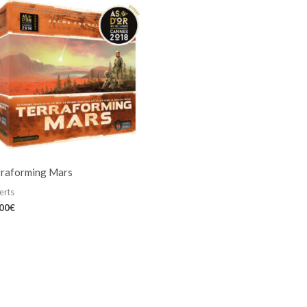
rraforming Mars
erts
,00
€