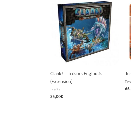
Clank ! – Trésors Engloutis
Te
(Extension)
Exp
66
Initiés
35,00
€