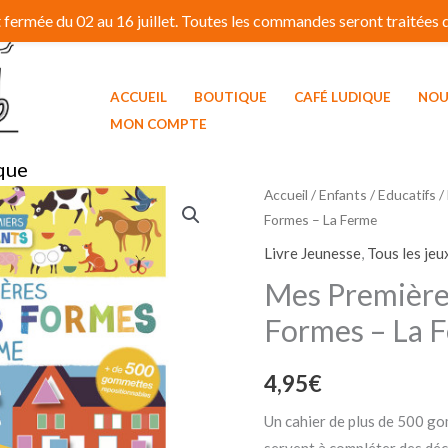
fermée du 02 au 16 juillet. Toutes les commandes seront traitées dé
ACCUEIL
BOUTIQUE
CAFÉ LUDIQUE
NOU
MON COMPTE
que
Accueil
/
Enfants / Educatifs
/
Formes – La Ferme
Livre Jeunesse
,
Tous les jeu
Mes Premièr
Formes – La 
4,95
€
Un cahier de plus de 500 g