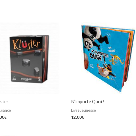
uster
N’importe Quoi !
biance
Livre Jeunesse
,00
€
12,00
€