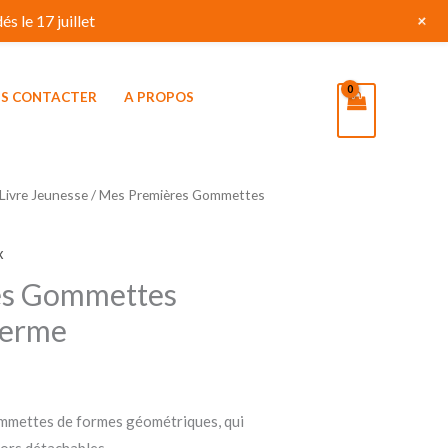
+
s le 17 juillet
S CONTACTER
A PROPOS
Livre Jeunesse
/ Mes Premières Gommettes
x
es Gommettes
Ferme
ommettes de formes géométriques, qui