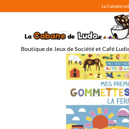
Aller
La Cabane est 
au
contenu
Boutique de Jeux de Société et Café Ludi