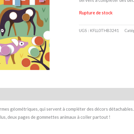
servent à compléter des déc
Rupture de stock
UGS :
KFLL0THB3241
Catég
taires
Avis (0)
mes géométriques, qui servent à compléter des décors détachables. 
n plus, deux pages de gommettes animaux à coller partout !