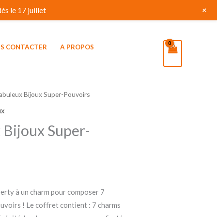
+
s le 17 juillet
S CONTACTER
A PROPOS
abuleux Bijoux Super-Pouvoirs
ux
 Bijoux Super-
berty à un charm pour composer 7
voirs ! Le coffret contient : 7 charms