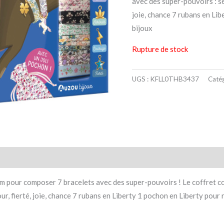
avec des super-pouvoirs : sé
joie, chance 7 rubans en Lib
bijoux
Rupture de stock
UGS :
KFLL0THB3437
Catég
taires
Avis (0)
m pour composer 7 bracelets avec des super-pouvoirs ! Le coffret co
ur, fierté, joie, chance 7 rubans en Liberty 1 pochon en Liberty pour 