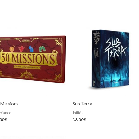
 Missions
Sub Terra
biance
Initiés
,00
€
38,00
€