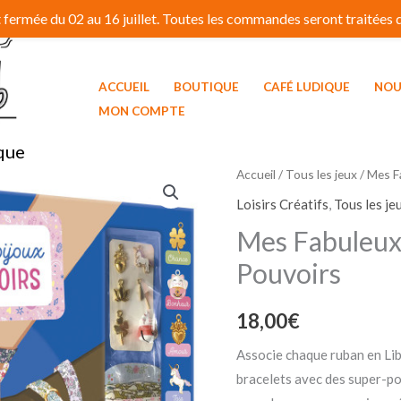
fermée du 02 au 16 juillet. Toutes les commandes seront traitées dé
ACCUEIL
BOUTIQUE
CAFÉ LUDIQUE
NOU
MON COMPTE
que
Accueil
/
Tous les jeux
/ Mes F
Loisirs Créatifs
,
Tous les je
Mes Fabuleux
Pouvoirs
18,00
€
Associe chaque ruban en Li
bracelets avec des super-pou