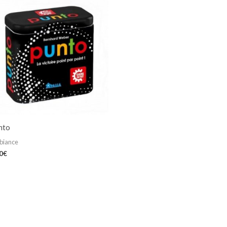
nto
biance
0
€