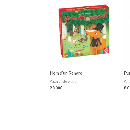
Nom d’un Renard
Pu
A partir de 5 ans
Am
28,00
€
8,0