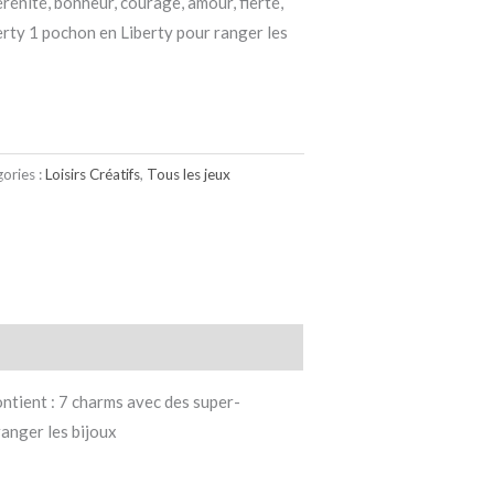
rénité, bonheur, courage, amour, fierté,
erty 1 pochon en Liberty pour ranger les
ories :
Loisirs Créatifs
,
Tous les jeux
ntient : 7 charms avec des super-
ranger les bijoux