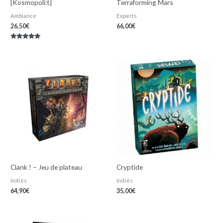
[Kosmopoli:t]
Terraforming Mars
Ambiance
Experts
26,50
€
66,00
€
Note
5.00
sur 5
Clank ! – Jeu de plateau
Cryptide
Initiés
Initiés
64,90
€
35,00
€