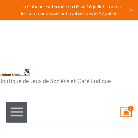
Aller
La Cabane est fermée du 02 au 16 juillet. Toutes
+
au
les commandes seront traitées dés le 17 juillet
contenu
Boutique de Jeux de Société et Café Ludique