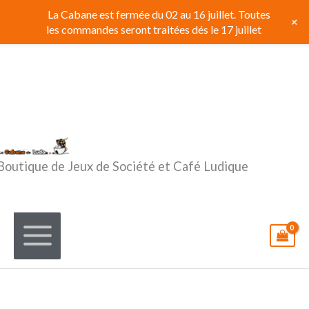
Aller
La Cabane est fermée du 02 au 16 juillet. Toutes
+
au
les commandes seront traitées dés le 17 juillet
contenu
Boutique de Jeux de Société et Café Ludique