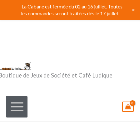
Aller
La Cabane est fermée du 02 au 16 juillet. Toutes
+
au
les commandes seront traitées dés le 17 juillet
contenu
Boutique de Jeux de Société et Café Ludique