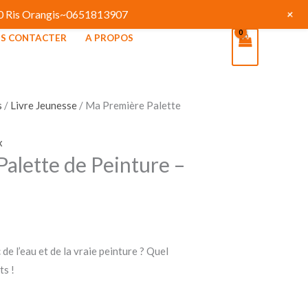
+
130 Ris Orangis~0651813907
S CONTACTER
A PROPOS
s
/
Livre Jeunesse
/ Ma Première Palette
x
alette de Peinture –
 de l’eau et de la vraie peinture ? Quel
ts !