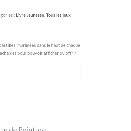
gories :
Livre Jeunesse
,
Tous les jeux
x pastilles imprimées dans le haut de chaque
tachables pour pouvoir afficher ou offrir
tte de Peinture