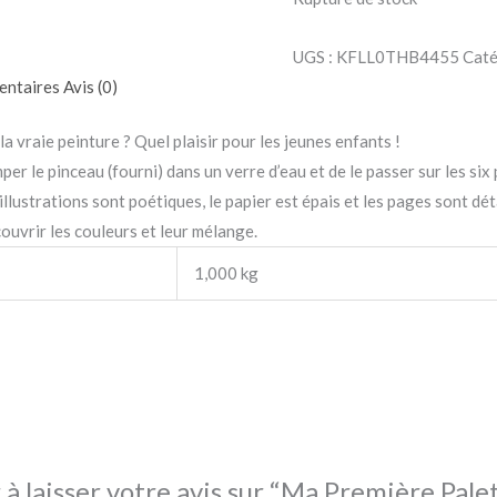
UGS :
KFLL0THB4455
Caté
entaires
Avis (0)
 la vraie peinture ? Quel plaisir pour les jeunes enfants !
emper le pinceau (fourni) dans un verre d’eau et de le passer sur les si
illustrations sont poétiques, le papier est épais et les pages sont dé
ouvrir les couleurs et leur mélange.
1,000 kg
 à laisser votre avis sur “Ma Première Pale