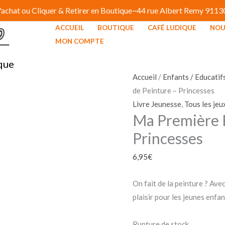
 d'achat ou Cliquer & Retirer en Boutique~44 rue Albert Remy 91
ACCUEIL
BOUTIQUE
CAFÉ LUDIQUE
NOU
MON COMPTE
que
Accueil
/
Enfants / Educatif
de Peinture – Princesses
Livre Jeunesse
,
Tous les jeu
Ma Première P
Princesses
6,95
€
On fait de la peinture ? Avec
plaisir pour les jeunes enfan
Rupture de stock