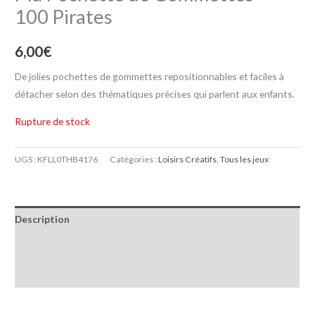
100 Pirates
6,00
€
De jolies pochettes de gommettes repositionnables et faciles à
détacher selon des thématiques précises qui parlent aux enfants.
Rupture de stock
UGS :
KFLL0THB4176
Catégories :
Loisirs Créatifs
,
Tous les jeux
Description
Informations complémentaires
Avis (0)