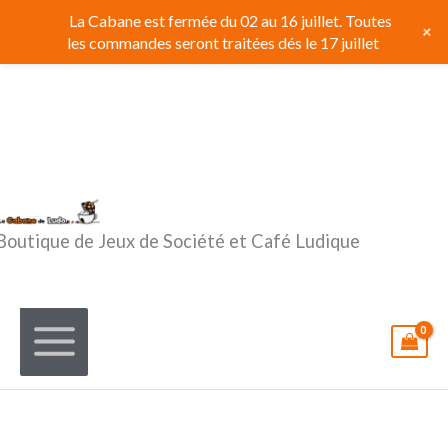
Aller
La Cabane est fermée du 02 au 16 juillet. Toutes
+
au
les commandes seront traitées dés le 17 juillet
contenu
Boutique de Jeux de Société et Café Ludique