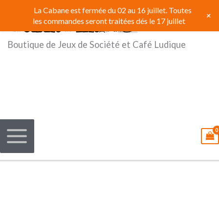
Aller
La Cabane est fermée du 02 au 16 juillet. Toutes
+
au
les commandes seront traitées dés le 17 juillet
contenu
Boutique de Jeux de Société et Café Ludique
quantité
de
Lorcana
-
Coffret