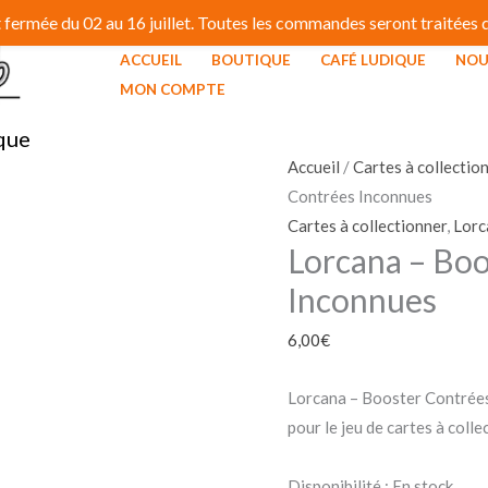
fermée du 02 au 16 juillet. Toutes les commandes seront traitées dé
ACCUEIL
BOUTIQUE
CAFÉ LUDIQUE
NOU
quantité
MON COMPTE
de
que
Lorcana
-
Accueil
/
Cartes à collectio
Booster
Contrées Inconnues
:
Cartes à collectionner
,
Lorc
Lorcana – Boo
Contrées
Inconnues
Inconnues
6,00
€
Lorcana – Booster Contrées
pour le jeu de cartes à coll
Disponibilité :
En stock