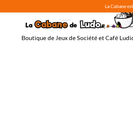
Aller
La Cabane est 
au
contenu
Boutique de Jeux de Société et Café Ludi