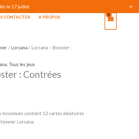
+
s le 17 juillet
S CONTACTER
A PROPOS
nner
/
Lorcana
/ Lorcana – Booster :
ana
,
Tous les jeux
ster : Contrées
 Inconnues contient 12 cartes aléatoires
ectionner Lorcana.