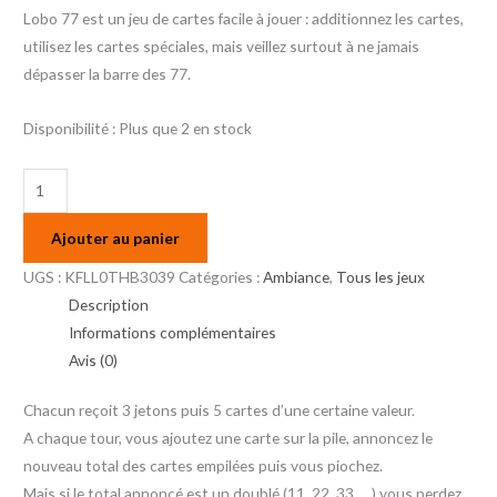
Lobo 77 est un jeu de cartes facile à jouer : additionnez les cartes,
utilisez les cartes spéciales, mais veillez surtout à ne jamais
dépasser la barre des 77.
Disponibilité :
Plus que 2 en stock
Ajouter au panier
UGS :
KFLL0THB3039
Catégories :
Ambiance
,
Tous les jeux
Description
Informations complémentaires
Avis (0)
Chacun reçoit 3 jetons puis 5 cartes d’une certaine valeur.
A chaque tour, vous ajoutez une carte sur la pile, annoncez le
nouveau total des cartes empilées puis vous piochez.
Mais si le total annoncé est un doublé (11, 22, 33, …) vous perdez