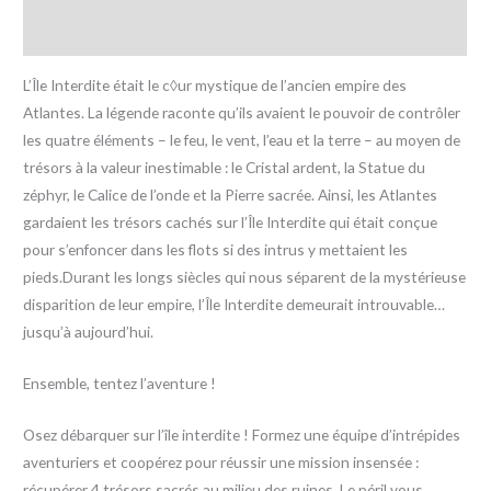
Avis (0)
L’Île Interdite était le c◊ur mystique de l’ancien empire des
Atlantes. La légende raconte qu’ils avaient le pouvoir de contrôler
les quatre éléments – le feu, le vent, l’eau et la terre – au moyen de
trésors à la valeur inestimable : le Cristal ardent, la Statue du
zéphyr, le Calice de l’onde et la Pierre sacrée. Ainsi, les Atlantes
gardaient les trésors cachés sur l’Île Interdite qui était conçue
pour s’enfoncer dans les flots si des intrus y mettaient les
pieds.Durant les longs siècles qui nous séparent de la mystérieuse
disparition de leur empire, l’Île Interdite demeurait introuvable…
jusqu’à aujourd’hui.
Ensemble, tentez l’aventure !
Osez débarquer sur l’île interdite ! Formez une équipe d’intrépides
aventuriers et coopérez pour réussir une mission insensée :
récupérer 4 trésors sacrés au milieu des ruines. Le péril vous