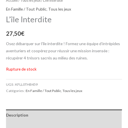
Accueil
/
Tous les jeux
/ L’île Interdite
En Famille / Tout Public
,
Tous les jeux
L’île Interdite
27,50
€
Osez débarquer sur l’île interdite ! Formez une équipe d’intrépides
aventuriers et coopérez pour réussir une mission insensée :
récupérer 4 trésors sacrés au milieu des ruines.
Rupture de stock
UGS :
KFLL0THB459
Catégories :
En Famille / Tout Public
,
Tous les jeux
Description
Informations complémentaires