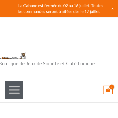
Aller
La Cabane est fermée du 02 au 16 juillet. Toutes
+
au
les commandes seront traitées dés le 17 juillet
contenu
Boutique de Jeux de Société et Café Ludique