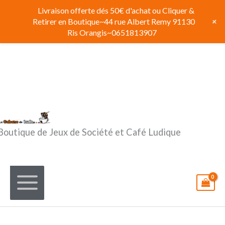
Aller
Livraison offerte dés 50€ d'achat ou Cliquer &
au
+
Retirer en Boutique~44 rue Albert Remy 91130
contenu
Ris Orangis~0651813907
Boutique de Jeux de Société et Café Ludique