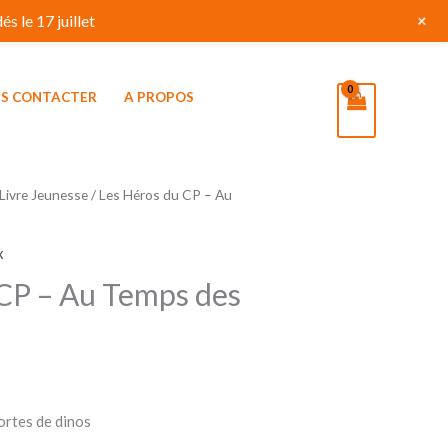
+
s le 17 juillet
S CONTACTER
A PROPOS
Livre Jeunesse
/ Les Héros du CP – Au
x
 CP – Au Temps des
sortes de dinos