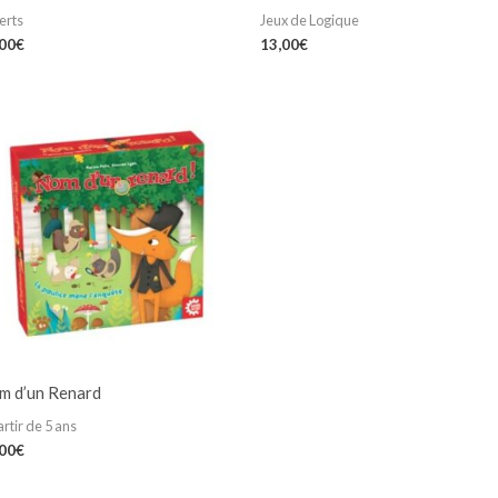
erts
Jeux de Logique
,00
€
13,00
€
m d’un Renard
artir de 5 ans
,00
€