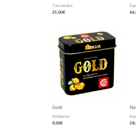
7 ans et plus
Exp
25,00
€
66
Gold
No
Ambiance
A p
8,00
€
28