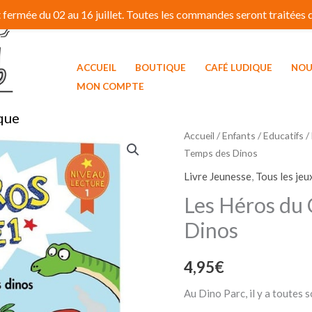
fermée du 02 au 16 juillet. Toutes les commandes seront traitées dé
ACCUEIL
BOUTIQUE
CAFÉ LUDIQUE
NOU
MON COMPTE
que
quantité
Accueil
/
Enfants / Educatifs
/
Temps des Dinos
de
Les
Livre Jeunesse
,
Tous les jeu
Héros
Les Héros du
du
Dinos
CP
-
4,95
€
Au
Temps
Au Dino Parc, il y a toutes 
des