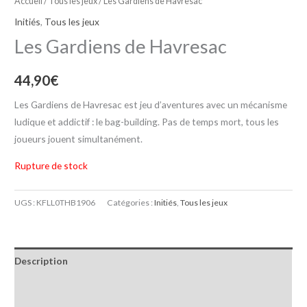
Accueil
/
Tous les jeux
/ Les Gardiens de Havresac
Initiés
,
Tous les jeux
Les Gardiens de Havresac
44,90
€
Les Gardiens de Havresac est jeu d’aventures avec un mécanisme
ludique et addictif : le bag-building. Pas de temps mort, tous les
joueurs jouent simultanément.
Rupture de stock
UGS :
KFLL0THB1906
Catégories :
Initiés
,
Tous les jeux
Description
Informations complémentaires