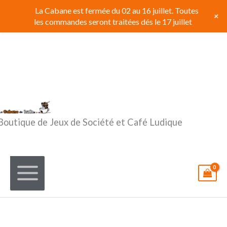
Aller
La Cabane est fermée du 02 au 16 juillet. Toutes
+
au
les commandes seront traitées dés le 17 juillet
contenu
Boutique de Jeux de Société et Café Ludique