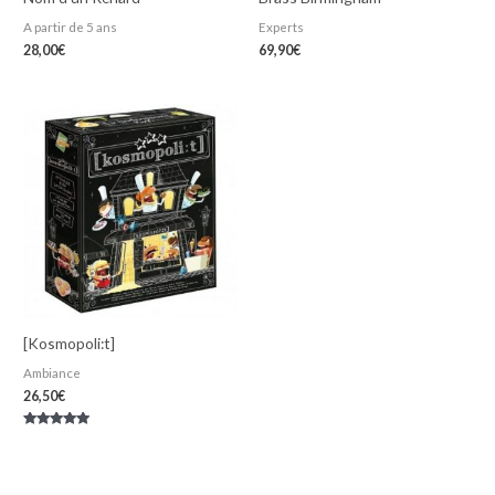
A partir de 5 ans
Experts
28,00
€
69,90
€
[Kosmopoli:t]
Ambiance
26,50
€
Note
5.00
sur 5