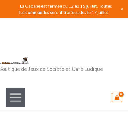
Aller
La Cabane est fermée du 02 au 16 juillet. Toutes
+
au
les commandes seront traitées dés le 17 juillet
contenu
Boutique de Jeux de Société et Café Ludique