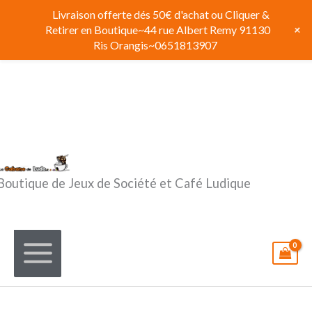
Aller
Livraison offerte dés 50€ d'achat ou Cliquer &
au
+
Retirer en Boutique~44 rue Albert Remy 91130
contenu
Ris Orangis~0651813907
Boutique de Jeux de Société et Café Ludique