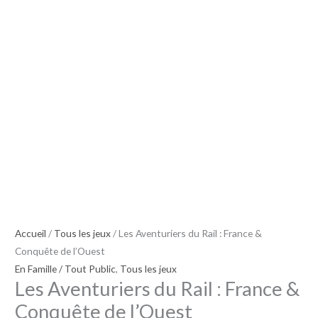
Rail
:
France
&
Conquête
de
l'Ouest
Accueil
/
Tous les jeux
/ Les Aventuriers du Rail : France &
Conquête de l’Ouest
En Famille / Tout Public
,
Tous les jeux
Les Aventuriers du Rail : France &
Conquête de l’Ouest