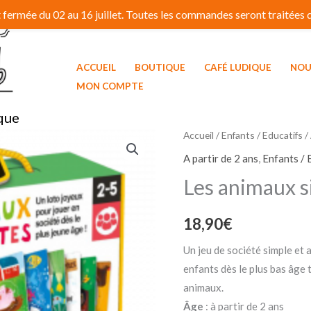
fermée du 02 au 16 juillet. Toutes les commandes seront traitées dé
ACCUEIL
BOUTIQUE
CAFÉ LUDIQUE
NOU
MON COMPTE
que
Accueil
/
Enfants / Educatifs
/
A partir de 2 ans
,
Enfants / 
Les animaux s
18,90
€
Un jeu de société simple et 
enfants dès le plus bas âge 
animaux.
Âge
: à partir de 2 ans