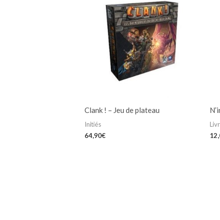
Clank ! – Jeu de plateau
N’i
Initiés
Liv
64,90
€
12