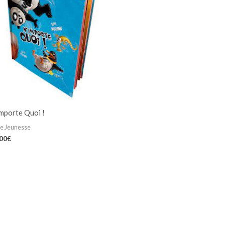
mporte Quoi !
re Jeunesse
,00
€