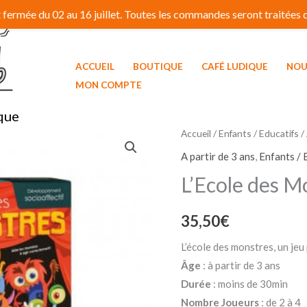
fermée du 02 au 16 juillet. Toutes les commandes seront traitées dé
ACCUEIL
BOUTIQUE
CAFÉ LUDIQUE
NOU
MON COMPTE
que
Accueil
/
Enfants / Educatifs
/
A partir de 3 ans
,
Enfants / 
L’Ecole des M
35,50
€
L’école des monstres, un jeu
Âge
: à partir de 3 ans
Durée
: moins de 30min
Nombre Joueurs
: de 2 à 4