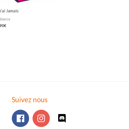
n’ai Jamais
biance
,90
€
Suivez nous