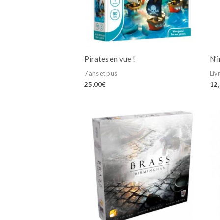
Pirates en vue !
N’i
7 ans et plus
Liv
25,00
€
12