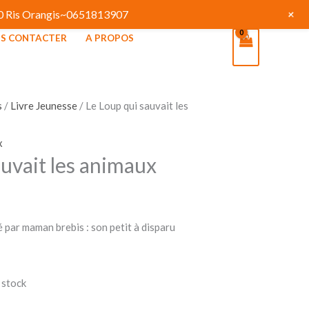
+
130 Ris Orangis~0651813907
S CONTACTER
A PROPOS
s
/
Livre Jeunesse
/ Le Loup qui sauvait les
x
auvait les animaux
é par maman brebis : son petit à disparu
 stock