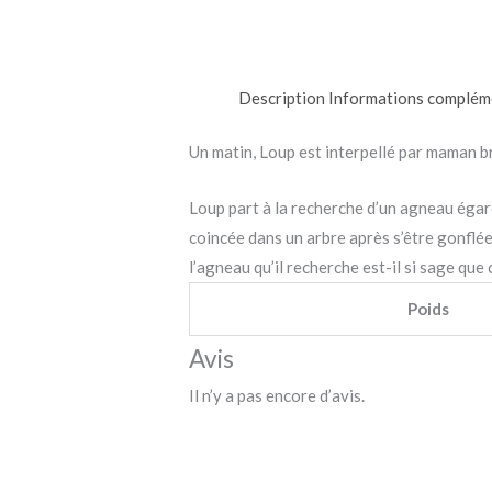
Description
Informations complém
Un matin, Loup est interpellé par maman br
Loup part à la recherche d’un agneau égaré 
coincée dans un arbre après s’être gonflé
l’agneau qu’il recherche est-il si sage que 
Poids
Avis
Il n’y a pas encore d’avis.