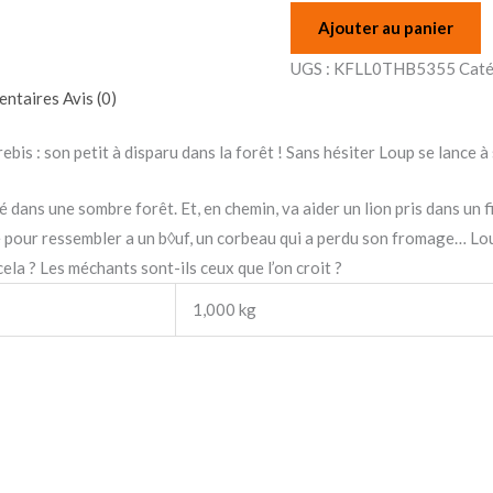
Ajouter au panier
UGS :
KFLL0THB5355
Caté
entaires
Avis (0)
ebis : son petit à disparu dans la forêt ! Sans hésiter Loup se lance 
dans une sombre forêt. Et, en chemin, va aider un lion pris dans un fi
e pour ressembler a un b◊uf, un corbeau qui a perdu son fromage… Loup
cela ? Les méchants sont-ils ceux que l’on croit ?
1,000 kg