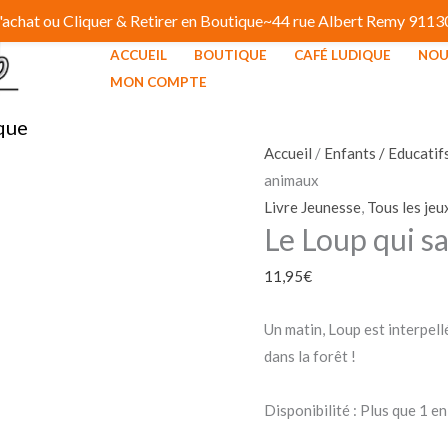
 d'achat ou Cliquer & Retirer en Boutique~44 rue Albert Remy 91
ACCUEIL
BOUTIQUE
CAFÉ LUDIQUE
NOU
quantité
MON COMPTE
de
que
Le
Loup
Accueil
/
Enfants / Educatif
qui
animaux
sauvait
Livre Jeunesse
,
Tous les jeu
Le Loup qui s
les
animaux
11,95
€
Un matin, Loup est interpell
dans la forêt !
Disponibilité :
Plus que 1 en