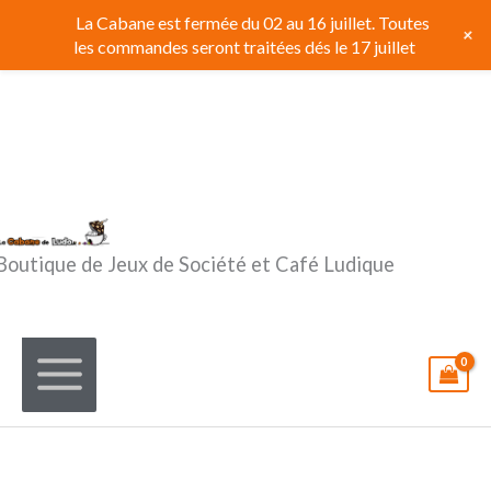
Aller
La Cabane est fermée du 02 au 16 juillet. Toutes
+
au
les commandes seront traitées dés le 17 juillet
contenu
Boutique de Jeux de Société et Café Ludique