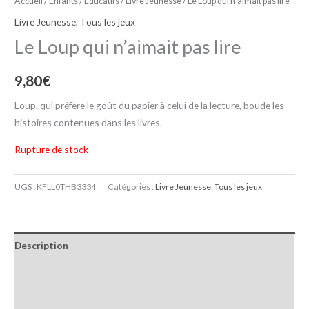
Accueil
/
Enfants / Educatifs
/
Livre Jeunesse
/ Le Loup qui n’aimait pas lire
Livre Jeunesse
,
Tous les jeux
Le Loup qui n’aimait pas lire
9,80
€
Loup, qui préfère le goût du papier à celui de la lecture, boude les
histoires contenues dans les livres.
Rupture de stock
UGS :
KFLL0THB3334
Catégories :
Livre Jeunesse
,
Tous les jeux
Description
Informations complémentaires
Avis (0)