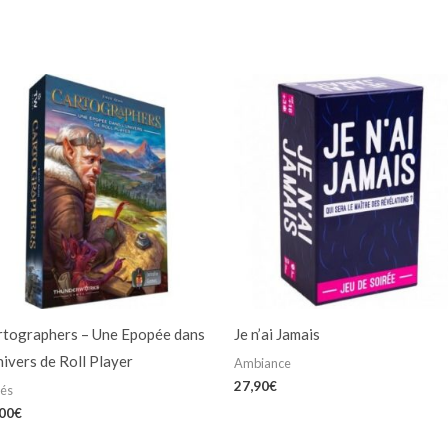
rtographers – Une Epopée dans
Je n’ai Jamais
nivers de Roll Player
Ambiance
27,90
€
iés
,00
€