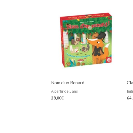
Nom d’un Renard
Cla
A partir de 5 ans
Init
28,00
€
64