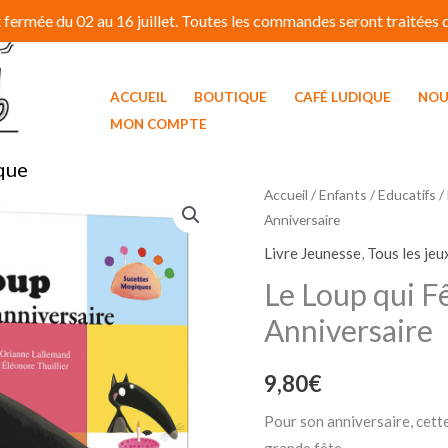
fermée du 02 au 16 juillet. Toutes les commandes seront traitées dé
ACCUEIL
BOUTIQUE
CAFÉ LUDIQUE
NOU
MON COMPTE
que
Accueil
/
Enfants / Educatifs
/
Anniversaire
Livre Jeunesse
,
Tous les jeu
Le Loup qui Fê
Anniversaire
9,80
€
Pour son anniversaire, cett