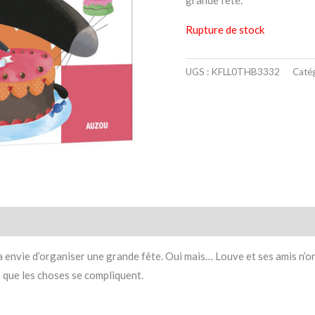
grande fête.
Rupture de stock
UGS :
KFLL0THB3332
Catég
taires
Avis (0)
 envie d’organiser une grande fête. Oui mais… Louve et ses amis n’ont
s que les choses se compliquent.