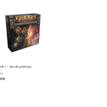
nk ! – Jeu de plateau
iés
,90
€