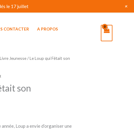
+
s le 17 juillet
S CONTACTER
A PROPOS
Livre Jeunesse
/ Le Loup qui Fêtait son
x
tait son
e année, Loup a envie d’organiser une