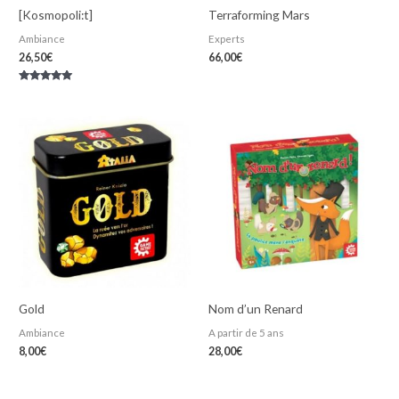
[Kosmopoli:t]
Terraforming Mars
Ambiance
Experts
26,50
€
66,00
€
Note
5.00
sur 5
Gold
Nom d’un Renard
Ambiance
A partir de 5 ans
8,00
€
28,00
€