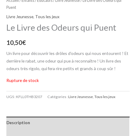
Accueil
/
Enfants / Educatifs
/
Livre Jeunesse
/ Le Livre des Odeurs qui
Puent
Livre Jeunesse
,
Tous les jeux
Le Livre des Odeurs qui Puent
10,50
€
Un livre pour découvrir les drôles d’odeurs qui nous entourent ! Et
derrière le rabat, une odeur qui pue à reconnaître ! Un livre des
odeurs très rigolo, qui fera rire petits et grands à coup sûr !
Rupture de stock
UGS :
KFLL0THB3207
Catégories :
Livre Jeunesse
,
Tous les jeux
Description
Informations complémentaires