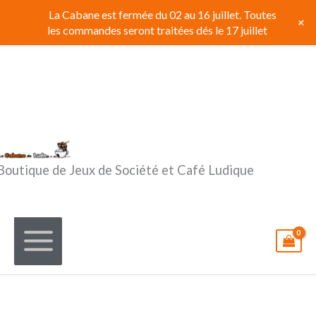
Aller
La Cabane est fermée du 02 au 16 juillet. Toutes
+
au
les commandes seront traitées dés le 17 juillet
contenu
Boutique de Jeux de Société et Café Ludique