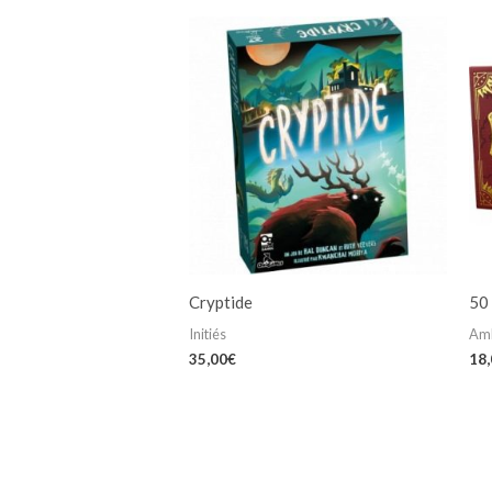
Cryptide
50
Initiés
Am
35,00
€
18