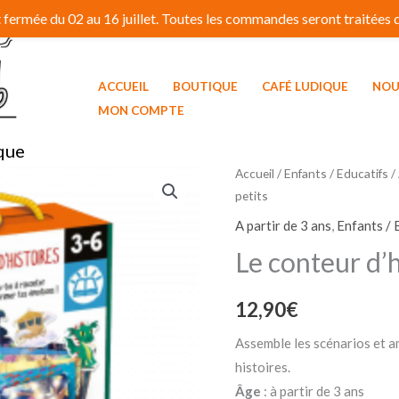
fermée du 02 au 16 juillet. Toutes les commandes seront traitées dé
ACCUEIL
BOUTIQUE
CAFÉ LUDIQUE
NOU
MON COMPTE
que
Accueil
/
Enfants / Educatifs
/
petits
A partir de 3 ans
,
Enfants / 
Le conteur d’h
12,90
€
Assemble les scénarios et 
histoires.
Âge
: à partir de 3 ans