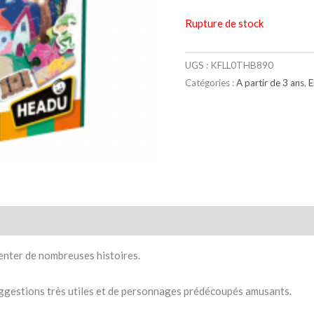
Rupture de stock
UGS :
KFLL0THB890
Catégories :
A partir de 3 ans
,
E
taires
Avis (0)
enter de nombreuses histoires.
ggestions très utiles et de personnages prédécoupés amusants.