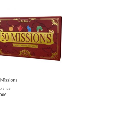
 Missions
biance
,00
€