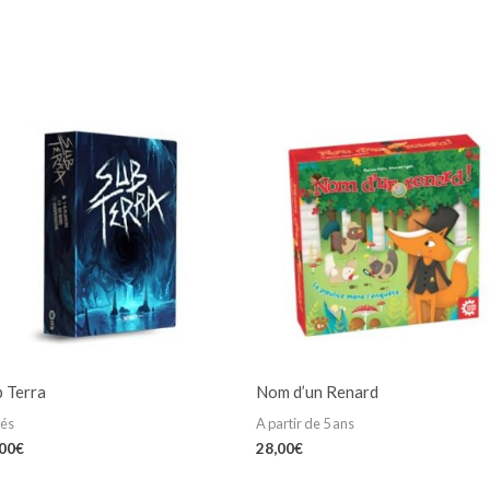
b Terra
Nom d’un Renard
iés
A partir de 5 ans
,00
€
28,00
€