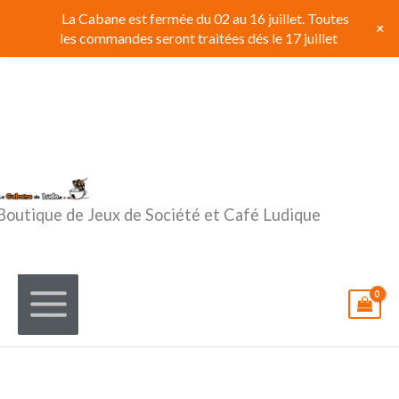
Aller
La Cabane est fermée du 02 au 16 juillet. Toutes
+
au
les commandes seront traitées dés le 17 juillet
contenu
Boutique de Jeux de Société et Café Ludique