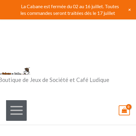
Aller
La Cabane est fermée du 02 au 16 juillet. Toutes
+
au
les commandes seront traitées dés le 17 juillet
contenu
Boutique de Jeux de Société et Café Ludique