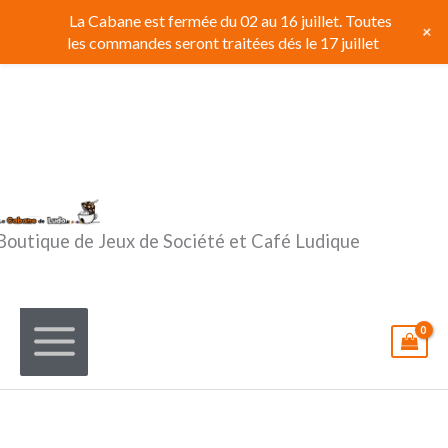
Aller
La Cabane est fermée du 02 au 16 juillet. Toutes
+
au
les commandes seront traitées dés le 17 juillet
contenu
Boutique de Jeux de Société et Café Ludique