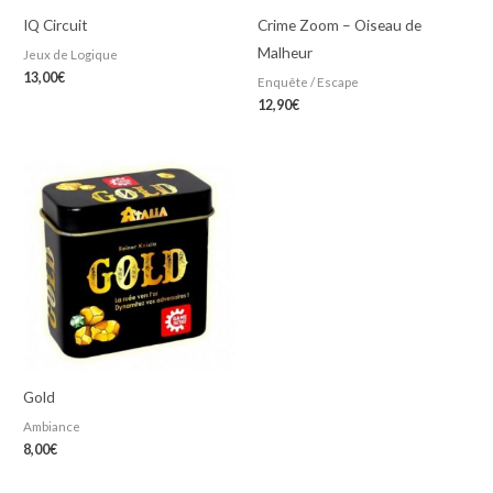
IQ Circuit
Crime Zoom – Oiseau de
Malheur
Jeux de Logique
13,00
€
Enquête / Escape
12,90
€
Gold
Ambiance
8,00
€