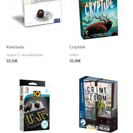
Kamisado
Cryptide
Jeux à 2 / Jeux Abstraits
Initiés
33,50
€
35,00
€