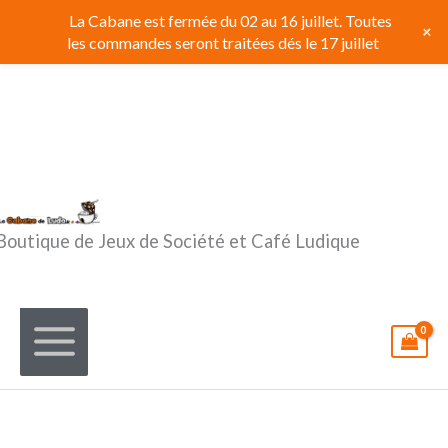
Aller
La Cabane est fermée du 02 au 16 juillet. Toutes
+
au
les commandes seront traitées dés le 17 juillet
contenu
Boutique de Jeux de Société et Café Ludique