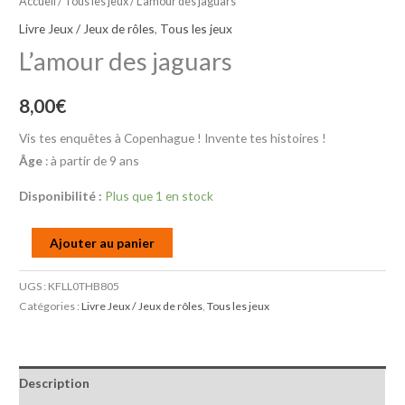
Accueil
/
Tous les jeux
/ L’amour des jaguars
Livre Jeux / Jeux de rôles
,
Tous les jeux
L’amour des jaguars
8,00
€
Vis tes enquêtes à Copenhague ! Invente tes histoires !
Âge
: à partir de 9 ans
Disponibilité :
Plus que 1 en stock
Ajouter au panier
UGS :
KFLL0THB805
Catégories :
Livre Jeux / Jeux de rôles
,
Tous les jeux
Description