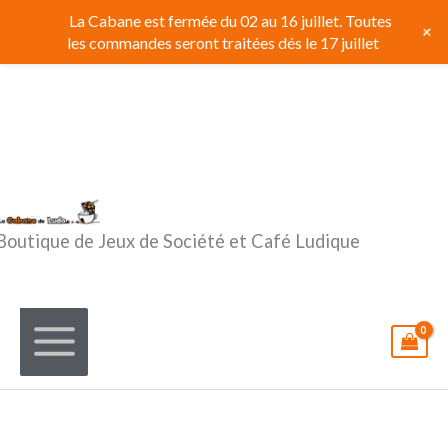
Aller
La Cabane est fermée du 02 au 16 juillet. Toutes
+
au
les commandes seront traitées dés le 17 juillet
contenu
Boutique de Jeux de Société et Café Ludique