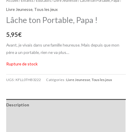
Accueil
/
Enfants / Educatifs
/
Livre Jeunesse
/ Lâche ton Portable, Papa !
Livre Jeunesse
,
Tous les jeux
Lâche ton Portable, Papa !
5,95
€
Avant, je vivais dans une famille heureuse. Mais depuis que mon
père a un portable, rien ne va plus…
Rupture de stock
UGS :
KFLL0THB3222
Catégories :
Livre Jeunesse
,
Tous les jeux
Description
Informations complémentaires
Avis (0)