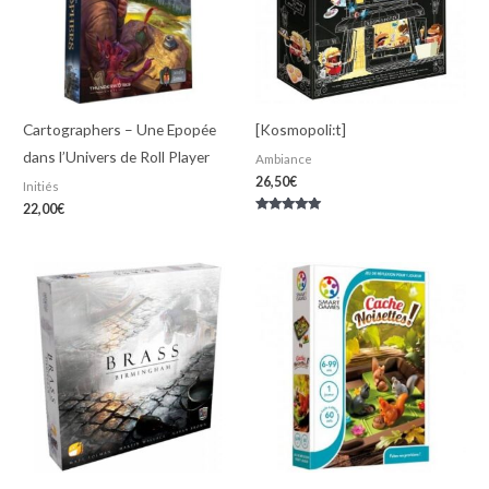
Cartographers – Une Epopée
[Kosmopoli:t]
dans l’Univers de Roll Player
Ambiance
26,50
€
Initiés
22,00
€
Note
5.00
sur 5