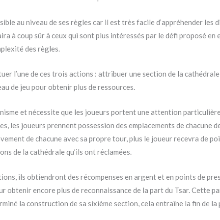
ble au niveau de ses règles car il est très facile d’appréhender les di
laira à coup sûr à ceux qui sont plus intéressés par le défi proposé e
plexité des règles.
uer l’une de ces trois actions : attribuer une section de la cathédra
eau de jeu pour obtenir plus de ressources.
isme et nécessite que les joueurs portent une attention particulière
uées, les joueurs prennent possession des emplacements de chacune d
hèvement de chacune avec sa propre tour, plus le joueur recevra de point
ns de la cathédrale qu’ils ont réclamées.
ions, ils obtiendront des récompenses en argent et en points de pres
ur obtenir encore plus de reconnaissance de la part du Tsar. Cette 
miné la construction de sa sixième section, cela entraîne la fin de la 