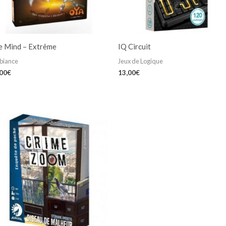
e Mind – Extrême
IQ Circuit
biance
Jeux de Logique
,00
€
13,00
€