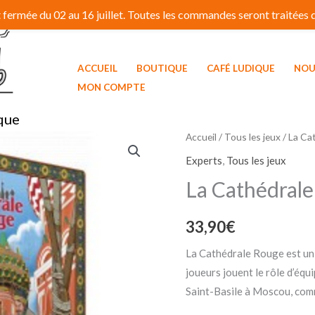
fermée du 02 au 16 juillet. Toutes les commandes seront traitées dé
ACCUEIL
BOUTIQUE
CAFÉ LUDIQUE
NOU
MON COMPTE
que
Accueil
/
Tous les jeux
/ La Ca
Experts
,
Tous les jeux
La Cathédral
33,90
€
La Cathédrale Rouge est un 
joueurs jouent le rôle d’équ
Saint-Basile à Moscou, comm