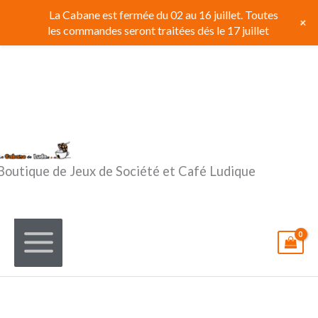
Aller
La Cabane est fermée du 02 au 16 juillet. Toutes
+
au
les commandes seront traitées dés le 17 juillet
contenu
Boutique de Jeux de Société et Café Ludique