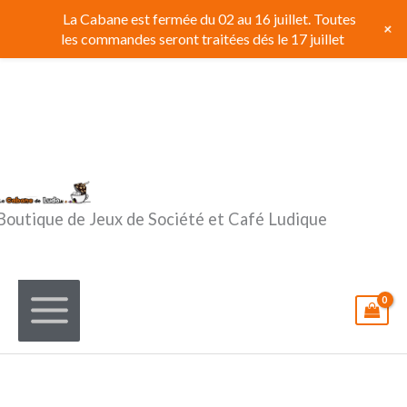
Aller
La Cabane est fermée du 02 au 16 juillet. Toutes
+
au
les commandes seront traitées dés le 17 juillet
contenu
Boutique de Jeux de Société et Café Ludique