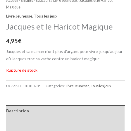
Accueil
/
Enfants / Educatifs
/
Livre Jeunesse
/ Jacques et le Haricot
Magique
Livre Jeunesse
,
Tous les jeux
Jacques et le Haricot Magique
4,95
€
Jacques et sa maman n’ont plus d’argant pour vivre, jusqu’au jour
où Jacques troc sa vache contre un haricot magique…
Rupture de stock
UGS :
KFLL0THB3285
Catégories :
Livre Jeunesse
,
Tous les jeux
Description
Informations complémentaires